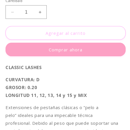
Cantidad
disponible
Reducir
Aumentar
cantidad
cantidad
para
para
CLASSIC
CLASSIC
Agregar al carrito
LASHES
LASHES
D
D
Comprar ahora
0.20
0.20
CLASSIC LASHES
CURVATURA: D
GROSOR: 0.20
LONGITUD 11, 12, 13, 14 y 15 y MIX
Extensiones de pestañas clásicas
o “pelo a
pelo” ideales para una impecable técnica
profesional.
Debido al peso que puede soportar una