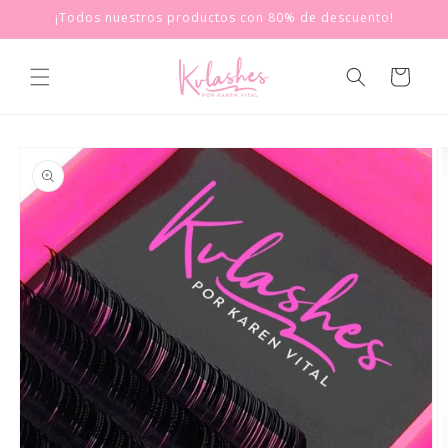
Ir
¡Todos nuestros productos con 80% de descuento!
directamente
al contenido
Carrito
Ir
directamente
a la
información
del producto